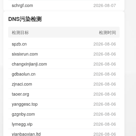
schrgf.com
2026-08-07
DNS污染检测
检测目标
检测时间
spzb.cn
2026-08-06
sixsixrun.com
2026-08-06
changxinjianji.com
2026-08-06
gdbaolun.cn
2026-08-06
zjnaci.com
2026-08-06
taoer.org
2026-08-06
yanggesc.top
2026-08-06
gzgnby.com
2026-08-06
lymegg.vip
2026-08-06
yianbaoxian.ltd
2026-08-06