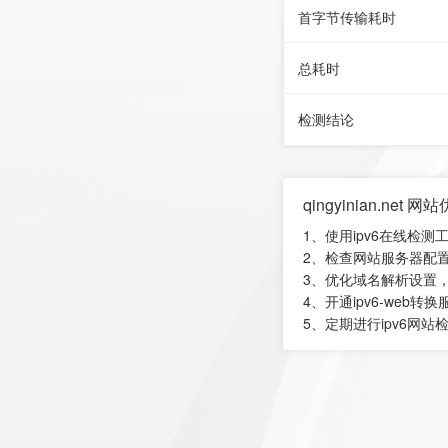
首字节传输耗时
总耗时
检测结论
qingyinian.net 
1、使用ipv6在线检
2、检查网站服务器配置
3、优化域名解析设置，
4、开通ipv6-web
5、定期进行ipv6网