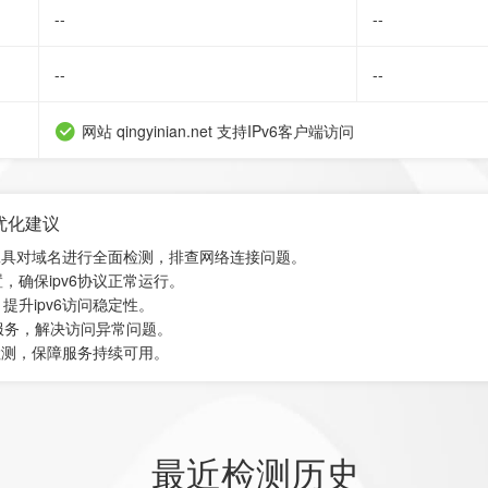
--
--
--
--
网站 qingyinian.net 支持IPv6客户端访问
网站优化建议
测工具对域名进行全面检测，排查网络连接问题。
，确保ipv6协议正常运行。
提升ipv6访问稳定性。
转换服务，解决访问异常问题。
站检测，保障服务持续可用。
最近检测历史