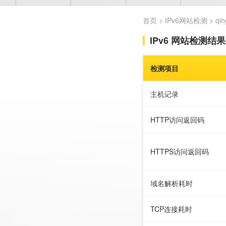
首页
>
IPv6网站检测
> qi
IPv6 网站检测结
检测项目
主机记录
HTTP访问返回码
HTTPS访问返回码
域名解析耗时
TCP连接耗时