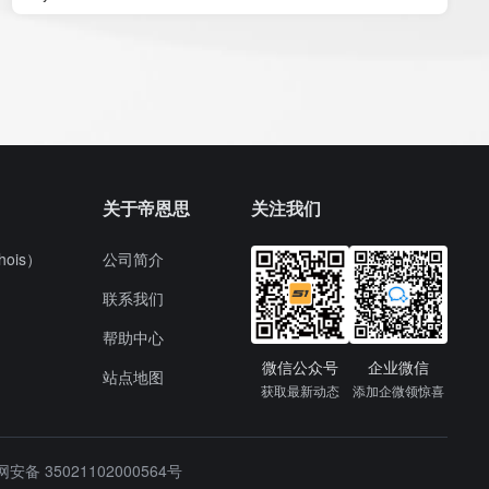
关于帝恩思
关注我们
ois）
公司简介
联系我们
帮助中心
微信公众号
企业微信
站点地图
获取最新动态
添加企微领惊喜
安备 35021102000564号