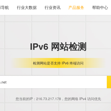
源导航
行业大数据
行业资讯
产品服务
帮助中心
IPv6 网站检测
检测网站是否支持 IPv6 终端访问
您当前的IP：
216.73.217.178
，您的网络 IPv4 访问优先