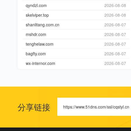
qyndzl.com
2026-08-08
skelviper.top
2026-08-08
shanlitang.com.cn
2026-08-07
mshdr.com
2026-08-07
tenghelaw.com
2026-08-07
bagfty.com
2026-08-07
wx-internor.com
2026-08-07
分享链接
https://www.51dns.com/ssl/cqstyl.cn