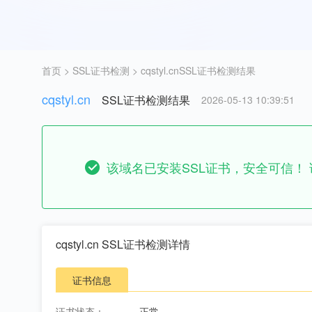
首页
>
SSL证书检测
> cqstyl.cnSSL证书检测结果
cqstyl.cn
SSL证书检测结果
2026-05-13 10:39:51
该域名已安装SSL证书，安全可信！ 证书
cqstyl.cn SSL证书检测详情
证书信息
证书状态：
正常