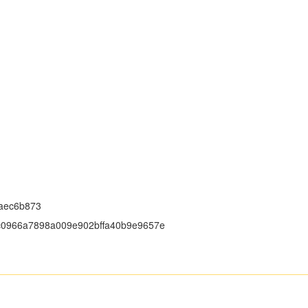
aec6b873
c0966a7898a009e902bffa40b9e9657e