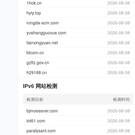
1hok.cn
2026-08-08
hyiy.top
2026-08-08
rongda-scm.com
2026-08-08
yushangguoxue.com
2026-08-08
tianxingyuan.net
2026-08-08
btcom.cn
2026-08-08
gzftz.gov.cn
2026-08-08
h29188.cn
2026-08-08
IPv6 网站检测
检测目标
检测时间
bjmoessner.com
2026-08-08
iot61.com
2026-08-08
paralysant.com
2026-08-08