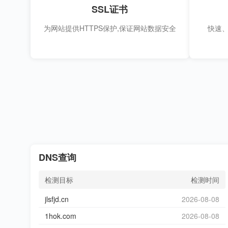
SSL证书
为网站提供HTTPS保护,保证网站数据安全
快速
DNS查询
检测目标
检测时间
jlsfjd.cn
2026-08-08
1hok.com
2026-08-08