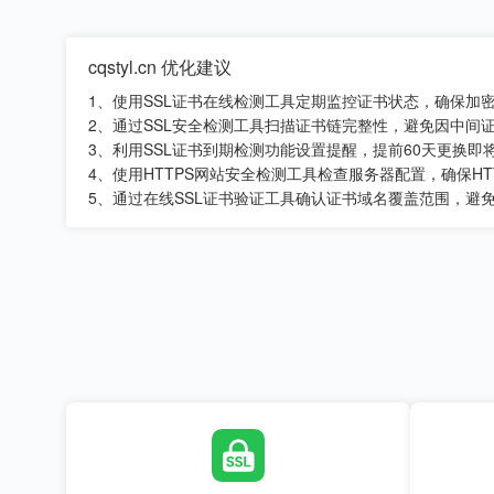
cqstyl.cn 优化建议
1、使用SSL证书在线检测工具定期监控证书状态，确保加
2、通过SSL安全检测工具扫描证书链完整性，避免因中间
3、利用SSL证书到期检测功能设置提醒，提前60天更换即
4、使用HTTPS网站安全检测工具检查服务器配置，确保HT
5、通过在线SSL证书验证工具确认证书域名覆盖范围，避