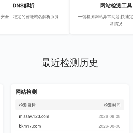
DNS解析
网站检测工具
、安全、稳定的智能域名解析服务
一键检测网站异常问题,快速
常情况
最近检测历史
网站检测
检测目标
检测时间
missav.123.com
2026-08-08
bkm17.com
2026-08-08