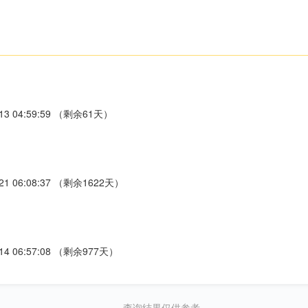
07-13 04:59:59 （剩余61天）
10-21 06:08:37 （剩余1622天）
01-14 06:57:08 （剩余977天）
查询结果仅供参考