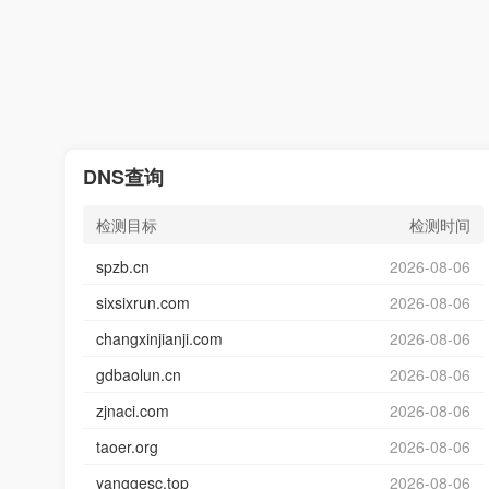
DNS查询
检测目标
检测时间
spzb.cn
2026-08-06
sixsixrun.com
2026-08-06
changxinjianji.com
2026-08-06
gdbaolun.cn
2026-08-06
zjnaci.com
2026-08-06
taoer.org
2026-08-06
yanggesc.top
2026-08-06