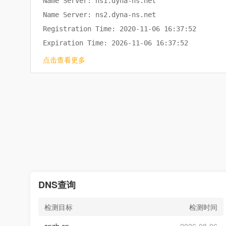
Name Server: ns1.dyna-ns.net

Name Server: ns2.dyna-ns.net

Registration Time: 2020-11-06 16:37:52

Expiration Time: 2026-11-06 16:37:52

DNSSEC: unsigned

点击查看更多
DNS查询
检测目标
检测时间