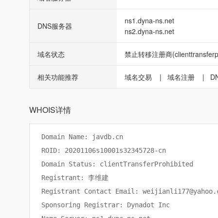
ns1.dyna-ns.net
DNS服务器
ns2.dyna-ns.net
域名状态
禁止转移注册商(clienttransferpro
相关功能推荐
域名交易
|
域名注册
|
D
WHOIS详情
Domain Name: javdb.cn

ROID: 20201106s10001s32345728-cn

Domain Status: clientTransferProhibited

Registrant: 李维建

Registrant Contact Email: weijianli177@yahoo.c
Sponsoring Registrar: Dynadot Inc
