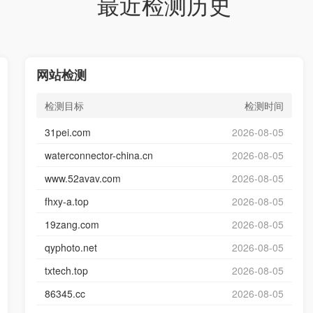
最近检测历史
网站检测
检测目标
检测时间
31pei.com
2026-08-05
waterconnector-china.cn
2026-08-05
www.52avav.com
2026-08-05
fhxy-a.top
2026-08-05
19zang.com
2026-08-05
qyphoto.net
2026-08-05
txtech.top
2026-08-05
86345.cc
2026-08-05