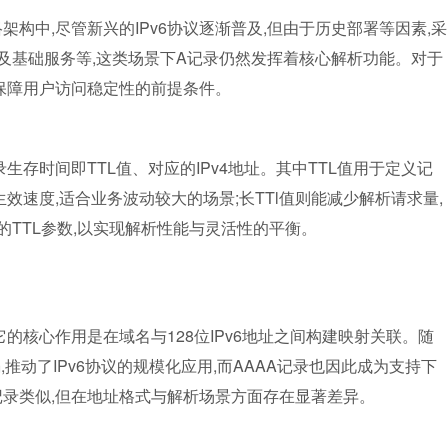
架构中,尽管新兴的IPv6协议逐渐普及,但由于历史部署等因素,采
台及基础服务等,这类场景下A记录仍然发挥着核心解析功能。对于
保障用户访问稳定性的前提条件。
存时间即TTL值、对应的IPv4地址。其中TTL值用于定义记
生效速度,适合业务波动较大的场景;长TTl值则能减少解析请求量,
的TTL参数,以实现解析性能与灵活性的平衡。
,它的核心作用是在域名与128位IPv6地址之间构建映射关联。随
,推动了IPv6协议的规模化应用,而AAAA记录也因此成为支持下
录类似,但在地址格式与解析场景方面存在显著差异。