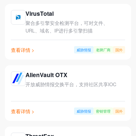
VirusTotal
聚合多引擎安全检测平台，可对文件、
URL、域名、IP进行多引擎扫描
查看详情 >
威胁情报
老牌厂商
国外
AlienVault OTX
开放威胁情报交换平台，支持社区共享IOC
查看详情 >
威胁情报
密钥管理
国外