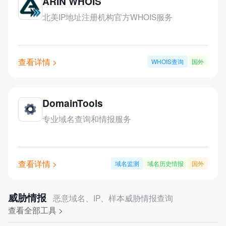
ARIN WHOIS
北美IP地址注册机构官方WHOIS服务
查看详情 >
WHOIS查询
国外
DomainTools
专业域名查询和情报服务
查看详情 >
域名监测
域名历史情报
国外
威胁情报
恶意域名、IP、样本威胁情报查询
查看全部工具 >