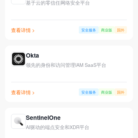
基于云的零信任网络安全平台
查看详情 >
安全服务
商业版
国外
Okta
领先的身份和访问管理IAM SaaS平台
查看详情 >
安全服务
商业版
国外
SentinelOne
AI驱动的端点安全和XDR平台