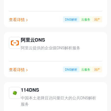
查看详情 >
DNS解析
云服务
国产
阿里云DNS
阿里云提供的企业级DNS解析服务
查看详情 >
DNS解析
云服务
国产
114DNS
中国本土老牌且访问量巨大的公共DNS解析
服务