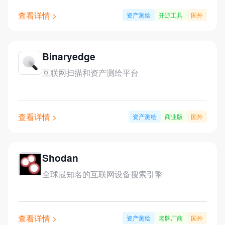
查看详情 >
资产测绘
开源工具
国外
Binaryedge
互联网扫描和资产测绘平台
查看详情 >
资产测绘
商业版
国外
Shodan
全球最知名的互联网设备搜索引擎
查看详情 >
资产测绘
老牌厂商
国外