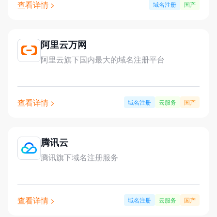
查看详情 >
域名注册
国产
阿里云万网
阿里云旗下国内最大的域名注册平台
查看详情 >
域名注册
云服务
国产
腾讯云
腾讯旗下域名注册服务
查看详情 >
域名注册
云服务
国产