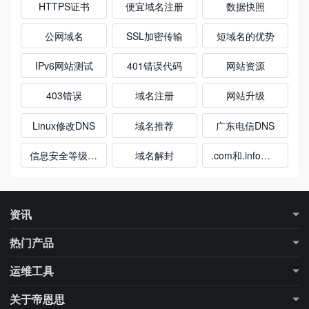
HTTPS证书
便宜域名注册
数据快照
公网域名
SSL加密传输
短域名的优势
IPv6网站测试
401错误代码
网站资源
403错误
域名注册
网站升级
Linux修改DNS
域名推荐
广东电信DNS
信息安全等级保护
域名解封
.com和.info域名
资讯
最新资讯
行业知识
热门产品
更多专题
行业大数据
DNS解析
DNS加速
运维工具
SSL证书
域名注册
域名信息查询（Whois）
DNS查询工具
关于帝恩思