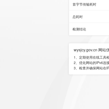
首字节传输耗时
总耗时
检测结论
wysjcy.gov.cn 
1、定期使用在线工具检
2、优化网站的IPv6
3、检查并确保网站在I