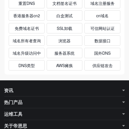
重置DNS
文档签名证书
域名注册服务
香港服务器cn2
白盒测试
cn域名
免费域名证书
SSL卸载
可信网站认证
域名所有者查询
浏览器
数据接口
域名升级访问中
服务器系统
国外DNS
DNS类型
AWS瘫痪
供应链攻击
资讯
最新资讯
行业知识
热门产品
更多专题
行业大数据
DNS解析
DNS加速
运维工具
SSL证书
域名注册
域名信息查询（Whois）
DNS查询工具
关于帝恩思