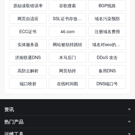
原始读取错误率
谷歌搜索
BGP线路
网页自适应
SSL证书存放位置
域名污染预防
ECC证书
46.com
注册域名费用
实体服务器
网站被劫持跳转
域名对seo的影响
济南联通DNS
木马后门
DDoS 攻击
高防云解析
网页劫持
备用DNS
端口映射
在线时间戳
DNS端口号
资讯
最新资讯
行业知识
热门产品
更多专题
行业大数据
DNS解析
DNS加速
运维工具