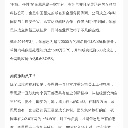
“有钱、任性”的帝恩思是一家年轻、有朝气并且发展迅速的互联网
科技公司，也是中国领先的域名安全服务提供商。
公司成立2年时
间便与百度安全宝、迅雷达成战略合作；仅仅历时4年时间，帝恩
思从成立到新三板挂牌，同时在业界取得了不凡的业绩。
截止2016年3月，帝恩思为超过2000万的域名提供DNS解析服务，
单机内核数据处理能力达1500万QPS，月均成功抵御500次攻击，
全网响应能力达5.6亿QPS。
如何激励员工？
除了出境游福利奖励，帝恩思一直非常注重公司员工工作氛围 。
帝恩思一直鼓励每个员工都应具有创业创新精神，从被经营变为自
主经营，把不可能变为可能，成为自己的CEO。在制度方面，帝
恩思也有一套自己的员工激励成长体制。团队集体旅行的前一夜，
同事在为2.0官网的上线通宵，对工作负责，才是帝恩思应有的态
度。
帝恩思有一支年轻队伍，80、90后的年轻人对工作充满激