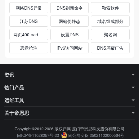
网络DNS异常
DNS刷新命令
勒索软件
江苏DNS
网站伪静态
域名组成部分
网页400 bad request原因
设置DNS
聚名网
恶意抢注
IPv6访问网站
DNS屏蔽广告
资讯
最新资讯
行业知识
热门产品
更多专题
行业大数据
DNS解析
DNS加速
运维工具
SSL证书
域名注册
域名信息查询（Whois）
DNS查询工具
关于帝恩思
SSL证书检测
网站检测工具
公司简介
联系我们
Copyright©2012-2026 版权归属 厦门帝恩思科技股份有限公司
闽ICP备11028257号-23
闽公网安备 35021102000564号
帮助中心
站点地图