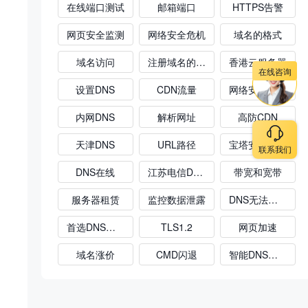
在线端口测试
邮箱端口
HTTPS告警
网页安全监测
网络安全危机
域名的格式
域名访问
注册域名的流程
香港云服务器
在线咨询
设置DNS
CDN流量
网络安全等级保护
内网DNS
解析网址
高防CDN
天津DNS
URL路径
宝塔安装失败
联系我们
DNS在线
江苏电信DNS
带宽和宽带
服务器租赁
监控数据泄露
DNS无法解析
首选DNS和备用DNS
TLS1.2
网页加速
域名涨价
CMD闪退
智能DNS云解析