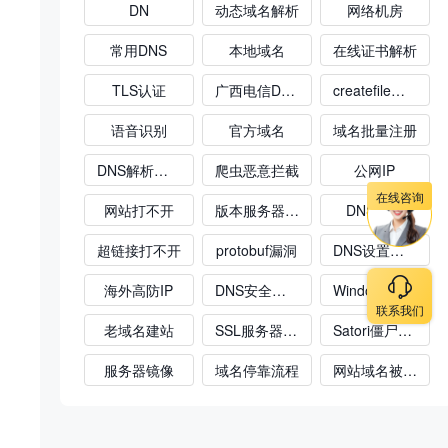
DN
动态域名解析
网络机房
常用DNS
本地域名
在线证书解析
TLS认证
广西电信DNS
createfile失败
语音识别
官方域名
域名批量注册
DNS解析查询
爬虫恶意拦截
公网IP
在线咨询
网站打不开
版本服务器关闭
DNS攻击
超链接打不开
protobuf漏洞
DNS设置网速
海外高防IP
DNS安全防护
WindowsDNS
联系我们
老域名建站
SSL服务器证书
Satori僵尸网络
服务器镜像
域名停靠流程
网站域名被劫持