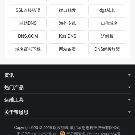
SSL连接错误
端口触发
dga域名
辅助DNS
海外专线
一口价域名
DNS.COM
K8s DNS
泛解析
域名证书下载
网站备案
DNS解析故障
资讯
最新资讯
行业知识
热门产品
更多专题
行业大数据
DNS解析
DNS加速
运维工具
SSL证书
域名注册
域名信息查询（Whois）
DNS查询工具
关于帝恩思
SSL证书检测
网站检测工具
公司简介
联系我们
Copyright©2012-2026 版权归属 厦门帝恩思科技股份有限公司
闽ICP备11028257号-23
闽公网安备 35021102000564号
帮助中心
站点地图