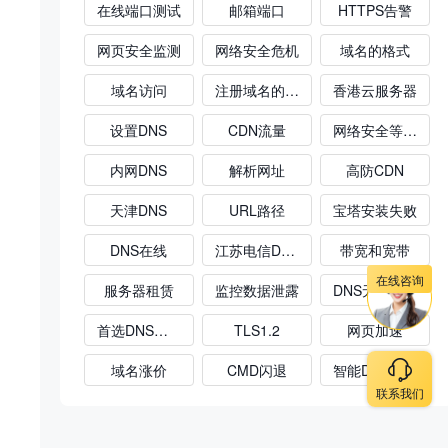
在线端口测试
邮箱端口
HTTPS告警
网页安全监测
网络安全危机
域名的格式
域名访问
注册域名的流程
香港云服务器
设置DNS
CDN流量
网络安全等级保护
内网DNS
解析网址
高防CDN
天津DNS
URL路径
宝塔安装失败
DNS在线
江苏电信DNS
带宽和宽带
在线咨询
服务器租赁
监控数据泄露
DNS无法解析
首选DNS和备用DNS
TLS1.2
网页加速
域名涨价
CMD闪退
智能DNS云解析
联系我们