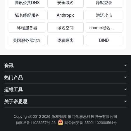
腾讯公共DNS
安全域名
静默登录
域名经纪服务
Anthropic
洪泛攻击
终端服务器
域名空间
cname域名解析
美国服务器地址
逻辑隔离
BIND
资讯
最新资讯
行业知识
热门产品
更多专题
行业大数据
DNS解析
DNS加速
运维工具
SSL证书
域名注册
域名信息查询（Whois）
DNS查询工具
关于帝恩思
SSL证书检测
网站检测工具
公司简介
联系我们
Copyright©2012-2026 版权归属 厦门帝恩思科技股份有限公司
闽ICP备11028257号-23
闽公网安备 35021102000564号
帮助中心
站点地图