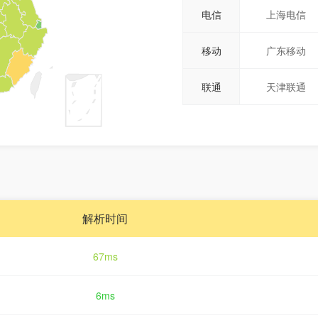
电信
上海电信
移动
广东移动
联通
天津联通
解析时间
67ms
6ms