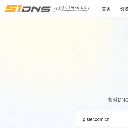
首页
资
实时DN