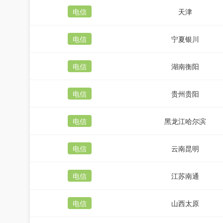
电信
天津
电信
宁夏银川
电信
湖南衡阳
电信
贵州贵阳
电信
黑龙江哈尔滨
电信
云南昆明
电信
江苏南通
电信
山西太原