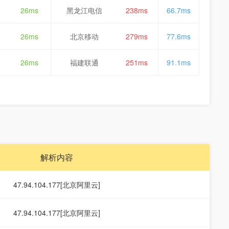
26ms
黑龙江电信
238ms
66.7ms
26ms
北京移动
279ms
77.6ms
26ms
福建联通
251ms
91.1ms
解析内容
47.94.104.177[北京阿里云]
47.94.104.177[北京阿里云]