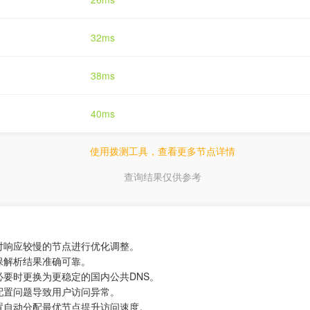
32ms
38ms
40ms
使用拨测工具，查看更多节点详情
查询结果仅供参考
对响应较慢的节点进行优化调整。
保解析结果准确可靠。
必要时更换为更稳定的国内公共DNS。
配置问题导致用户访问异常。
置自动分配最优节点提升访问速度。