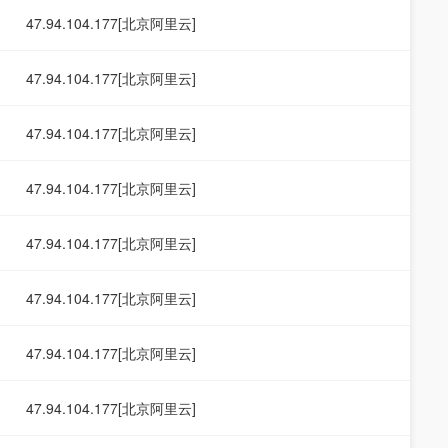
47.94.104.177[北京阿里云]
47.94.104.177[北京阿里云]
47.94.104.177[北京阿里云]
47.94.104.177[北京阿里云]
47.94.104.177[北京阿里云]
47.94.104.177[北京阿里云]
47.94.104.177[北京阿里云]
47.94.104.177[北京阿里云]