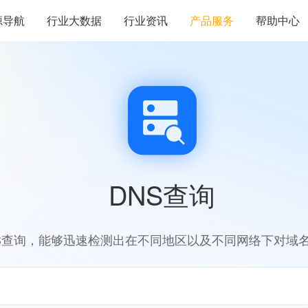
源导航
行业大数据
行业资讯
产品服务
帮助中心
DNS查询
S查询，能够迅速检测出在不同地区以及不同网络下对域