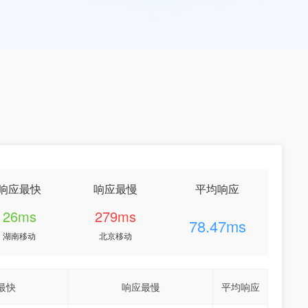
响应最快
响应最慢
平均响应
26ms
279ms
78.47ms
湖南移动
北京移动
最快
响应最慢
平均响应