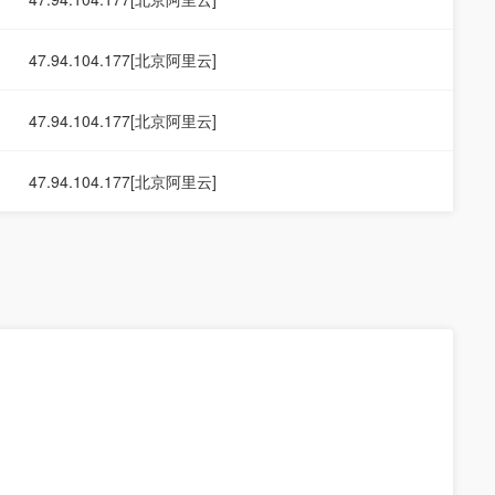
47.94.104.177[北京阿里云]
47.94.104.177[北京阿里云]
47.94.104.177[北京阿里云]