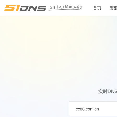
首页
资
实时DN