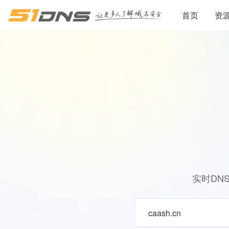
首页
资
实时DN