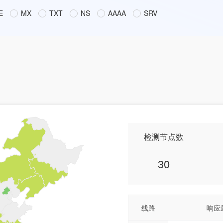
E
MX
TXT
NS
AAAA
SRV
检测节点数
30
线路
响应