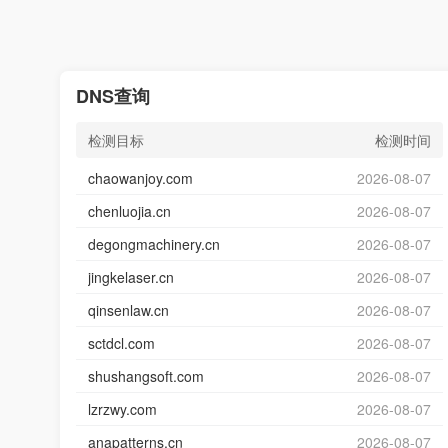
DNS查询
检测目标
检测时间
chaowanjoy.com
2026-08-07
chenluojia.cn
2026-08-07
degongmachinery.cn
2026-08-07
jingkelaser.cn
2026-08-07
qinsenlaw.cn
2026-08-07
sctdcl.com
2026-08-07
shushangsoft.com
2026-08-07
lzrzwy.com
2026-08-07
anapatterns.cn
2026-08-07