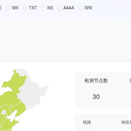
E
MX
TXT
NS
AAAA
SRV
检测节点数
30
线路
响应