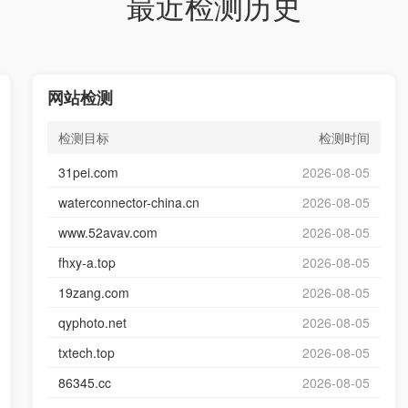
最近检测历史
网站检测
检测目标
检测时间
31pei.com
2026-08-05
waterconnector-china.cn
2026-08-05
www.52avav.com
2026-08-05
fhxy-a.top
2026-08-05
19zang.com
2026-08-05
qyphoto.net
2026-08-05
txtech.top
2026-08-05
86345.cc
2026-08-05