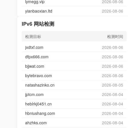
lymegg.vip
2026-08-06
yianbaoxian.ltd
2026-08-06
IPv6 网站检测
检测目标
检测时间
jxdtxf.com
2026-08-06
dfpx666.com
2026-08-06
bjjwat.com
2026-08-06
bytebravo.com
2026-08-06
natashazinko.cn
2026-08-05
jptcm.com
2026-08-04
heblrkj0451.cn
2026-08-04
hbniushang.com
2026-08-04
ahzhks.com
2026-08-04