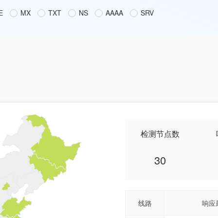
E
MX
TXT
NS
AAAA
SRV
检测节点数
30
线路
响应