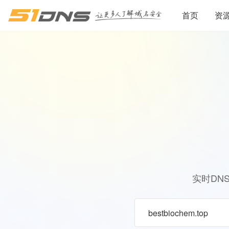
首页
资
实时DN