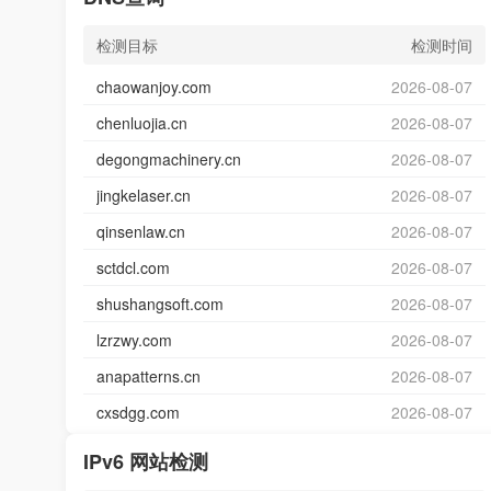
检测目标
检测时间
chaowanjoy.com
2026-08-07
chenluojia.cn
2026-08-07
degongmachinery.cn
2026-08-07
jingkelaser.cn
2026-08-07
qinsenlaw.cn
2026-08-07
sctdcl.com
2026-08-07
shushangsoft.com
2026-08-07
lzrzwy.com
2026-08-07
anapatterns.cn
2026-08-07
cxsdgg.com
2026-08-07
IPv6 网站检测