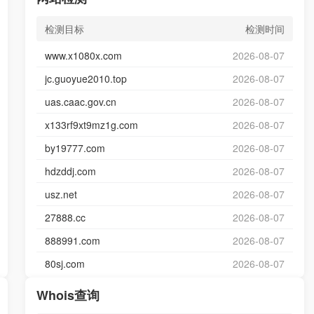
检测目标
检测时间
www.x1080x.com
2026-08-07
jc.guoyue2010.top
2026-08-07
uas.caac.gov.cn
2026-08-07
x133rf9xt9mz1g.com
2026-08-07
by19777.com
2026-08-07
hdzddj.com
2026-08-07
usz.net
2026-08-07
27888.cc
2026-08-07
888991.com
2026-08-07
80sj.com
2026-08-07
Whois查询