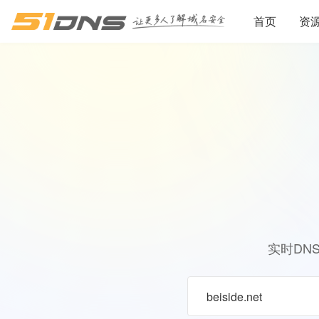
首页
资
实时DN