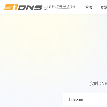
首页
资
实时DN