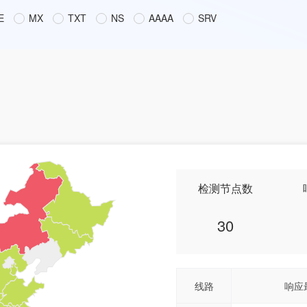
E
MX
TXT
NS
AAAA
SRV
检测节点数
30
线路
响应