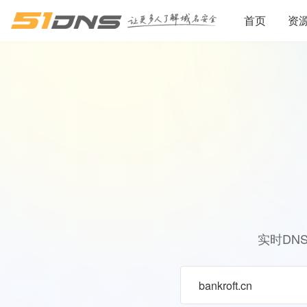
首页
资
实时DN