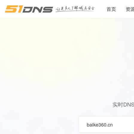
首页
资
实时DN