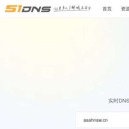
首页
资
实时DN