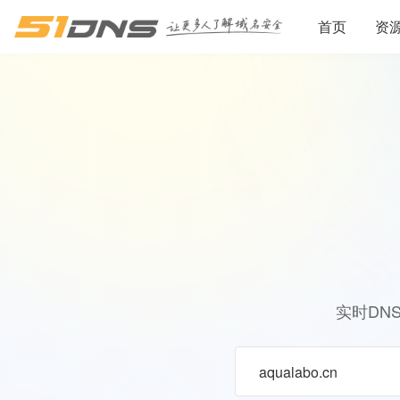
首页
资
实时DN