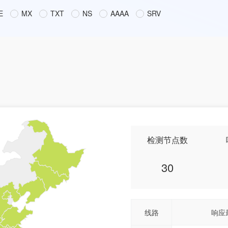
E
MX
TXT
NS
AAAA
SRV
检测节点数
30
线路
响应