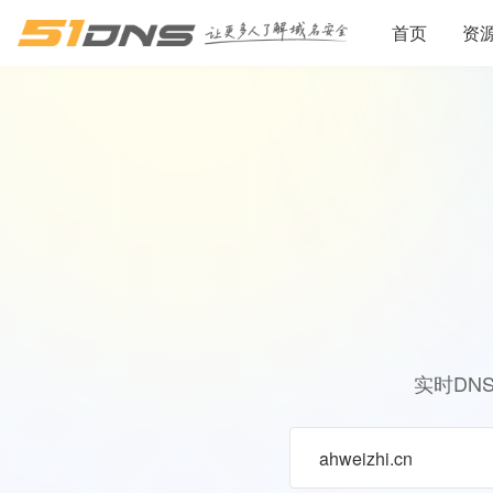
首页
资
实时DN