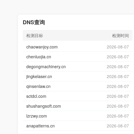
DNS查询
检测目标
检测时间
chaowanjoy.com
2026-08-07
chenluojia.cn
2026-08-07
degongmachinery.cn
2026-08-07
jingkelaser.cn
2026-08-07
qinsenlaw.cn
2026-08-07
sctdcl.com
2026-08-07
shushangsoft.com
2026-08-07
lzrzwy.com
2026-08-07
anapatterns.cn
2026-08-07