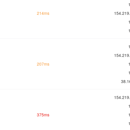
214ms
154.2
154.2
207ms
38.
154.2
375ms