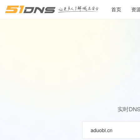
首页
资
实时DN