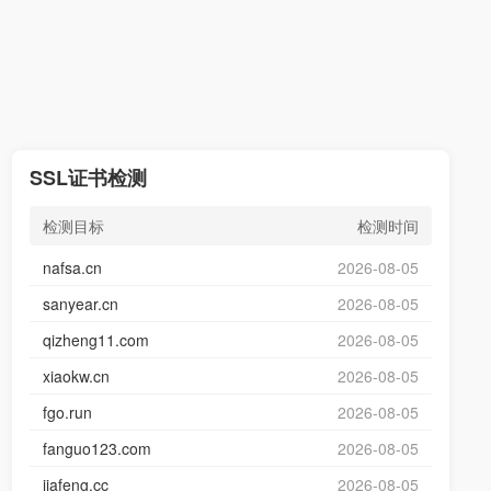
SSL证书检测
检测目标
检测时间
nafsa.cn
2026-08-05
sanyear.cn
2026-08-05
qizheng11.com
2026-08-05
xiaokw.cn
2026-08-05
fgo.run
2026-08-05
fanguo123.com
2026-08-05
jiafeng.cc
2026-08-05