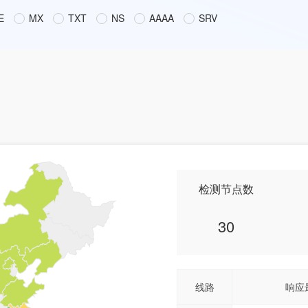
E
MX
TXT
NS
AAAA
SRV
检测节点数
30
线路
响应