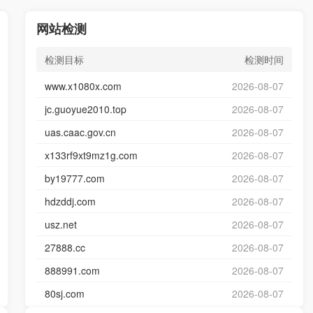
网站检测
检测目标
检测时间
www.x1080x.com
2026-08-07
jc.guoyue2010.top
2026-08-07
uas.caac.gov.cn
2026-08-07
x133rf9xt9mz1g.com
2026-08-07
by19777.com
2026-08-07
hdzddj.com
2026-08-07
usz.net
2026-08-07
27888.cc
2026-08-07
888991.com
2026-08-07
80sj.com
2026-08-07