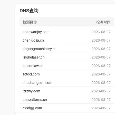
DNS查询
检测目标
检测时间
chaowanjoy.com
2026-08-07
chenluojia.cn
2026-08-07
degongmachinery.cn
2026-08-07
jingkelaser.cn
2026-08-07
qinsenlaw.cn
2026-08-07
sctdcl.com
2026-08-07
shushangsoft.com
2026-08-07
lzrzwy.com
2026-08-07
anapatterns.cn
2026-08-07
cxsdgg.com
2026-08-07