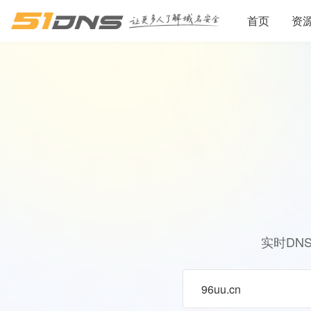
首页
资
实时DN