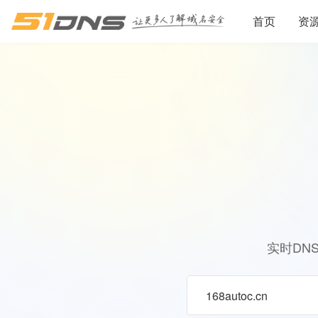
首页
资
实时DN