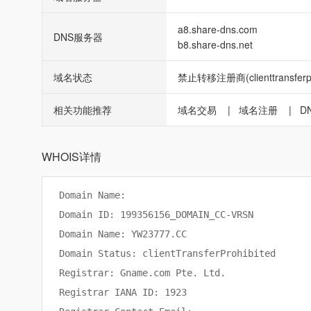
a8.share-dns.com
DNS服务器
b8.share-dns.net
域名状态
禁止转移注册商(clienttransferpro
相关功能推荐
域名交易
|
域名注册
|
D
WHOIS详情
Domain Name: 

Domain ID: 199356156_DOMAIN_CC-VRSN

Domain Name: YW23777.CC

Domain Status: clientTransferProhibited

Registrar: Gname.com Pte. Ltd.

Registrar IANA ID: 1923
