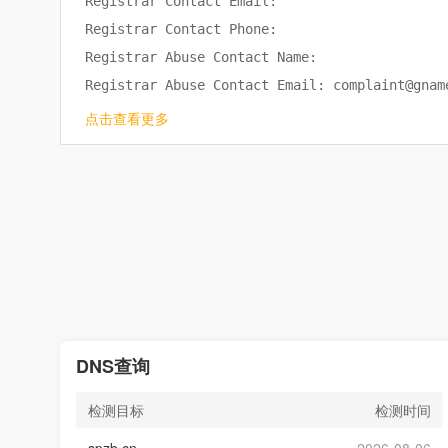
Registrar Contact Email: 

Registrar Contact Phone: 

Registrar Abuse Contact Name: 

Registrar Abuse Contact Email: complaint@gname
Registrar Abuse Contact Phone: tel:+65.6518998
点击查看更多
Name Server: A8.SHARE-DNS.COM

Name Server: B8.SHARE-DNS.NET

Creation Date: 2024-03-02T04:31:04Z

Expiration Date: 2027-03-02T04:31:04Z

Last Updated Date: 2025-09-18T12:38:36Z

RDAP Last Update: 2026-07-26T17:16:59Z

More Info on Status Codes: https://icann.org/e
ICANN RDDS Inaccuracy Complaint Form: https://
DNS查询
检测目标
检测时间