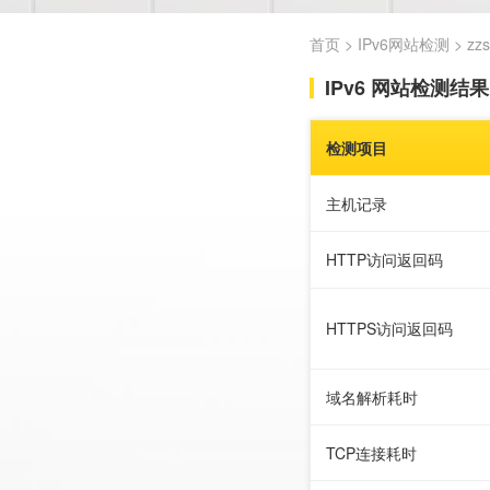
首页
>
IPv6网站检测
> zz
IPv6 网站检测结
检测项目
主机记录
HTTP访问返回码
HTTPS访问返回码
域名解析耗时
TCP连接耗时