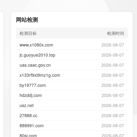
网站检测
检测目标
检测时间
www.x1080x.com
2026-08-07
jc.guoyue2010.top
2026-08-07
uas.caac.gov.cn
2026-08-07
x133rf9xt9mz1g.com
2026-08-07
by19777.com
2026-08-07
hdzddj.com
2026-08-07
usz.net
2026-08-07
27888.cc
2026-08-07
888991.com
2026-08-07
80sj.com
2026-08-07