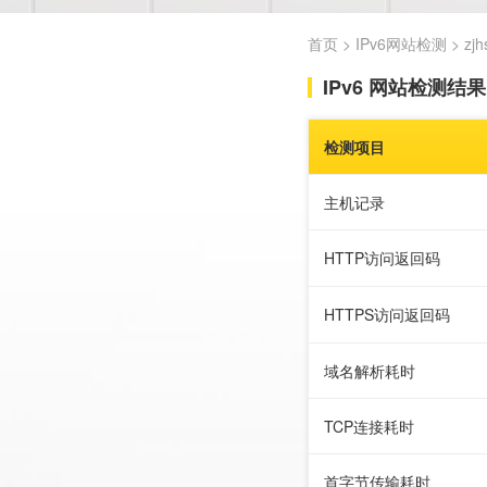
首页
>
IPv6网站检测
> zj
IPv6 网站检测结
检测项目
主机记录
HTTP访问返回码
HTTPS访问返回码
域名解析耗时
TCP连接耗时
首字节传输耗时