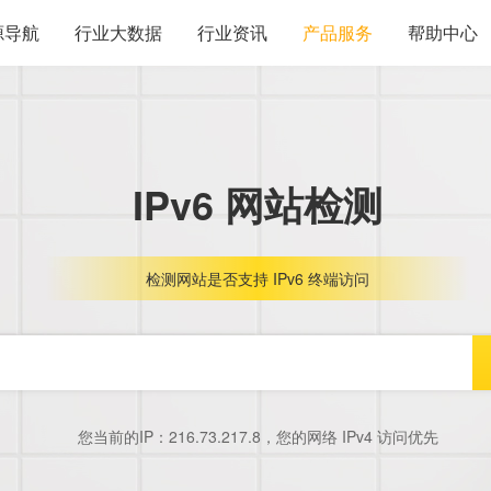
源导航
行业大数据
行业资讯
产品服务
帮助中心
IPv6 网站检测
检测网站是否支持 IPv6 终端访问
您当前的IP：
216.73.217.8
，您的网络 IPv4 访问优先