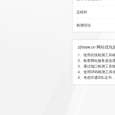
总耗时
检测结论
zjhssw.cn 网站优
1、使用在线检测工具确
2、检查网站服务器连通
3、通过端口检测工具
4、使用DNS检测工
5、考虑开通SSL证