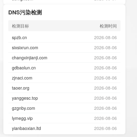
DNS污染检测
检测目标
检测时间
spzb.cn
2026-08-06
sixsixrun.com
2026-08-06
changxinjianji.com
2026-08-06
gdbaolun.cn
2026-08-06
zjnaci.com
2026-08-06
taoer.org
2026-08-06
yanggesc.top
2026-08-06
gzgnby.com
2026-08-06
lymegg.vip
2026-08-06
yianbaoxian.ltd
2026-08-06