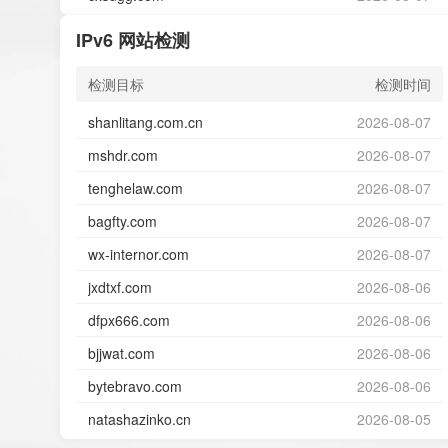
IPv6 网站检测
检测目标
检测时间
shanlitang.com.cn
2026-08-07
mshdr.com
2026-08-07
tenghelaw.com
2026-08-07
bagfty.com
2026-08-07
wx-internor.com
2026-08-07
jxdtxf.com
2026-08-06
dfpx666.com
2026-08-06
bjjwat.com
2026-08-06
bytebravo.com
2026-08-06
natashazinko.cn
2026-08-05