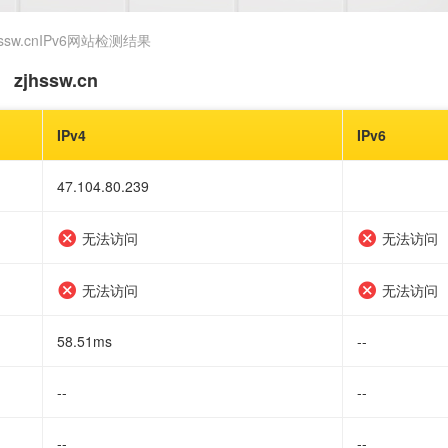
hssw.cnIPv6网站检测结果
果
zjhssw.cn
IPv4
IPv6
47.104.80.239
无法访问
无法访问
无法访问
无法访问
58.51ms
--
--
--
--
--