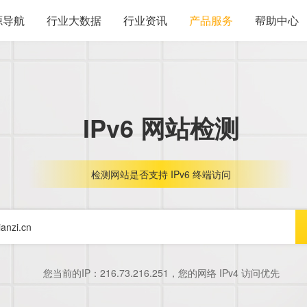
源导航
行业大数据
行业资讯
产品服务
帮助中心
IPv6 网站检测
检测网站是否支持 IPv6 终端访问
您当前的IP：
216.73.216.251
，您的网络 IPv4 访问优先