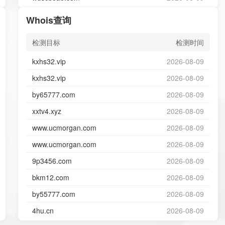
Whois查询
检测目标
检测时间
kxhs32.vip
2026-08-09
kxhs32.vip
2026-08-09
by65777.com
2026-08-09
xxtv4.xyz
2026-08-09
www.ucmorgan.com
2026-08-09
www.ucmorgan.com
2026-08-09
9p3456.com
2026-08-09
bkm12.com
2026-08-09
by55777.com
2026-08-09
4hu.cn
2026-08-09