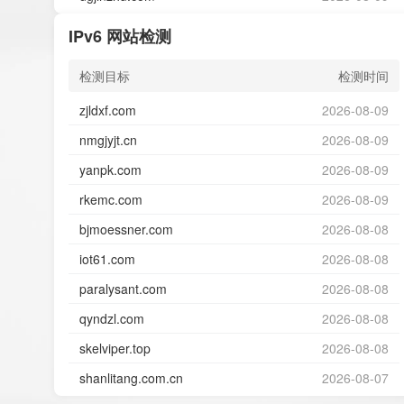
IPv6 网站检测
检测目标
检测时间
zjldxf.com
2026-08-09
nmgjyjt.cn
2026-08-09
yanpk.com
2026-08-09
rkemc.com
2026-08-09
bjmoessner.com
2026-08-08
iot61.com
2026-08-08
paralysant.com
2026-08-08
qyndzl.com
2026-08-08
skelviper.top
2026-08-08
shanlitang.com.cn
2026-08-07