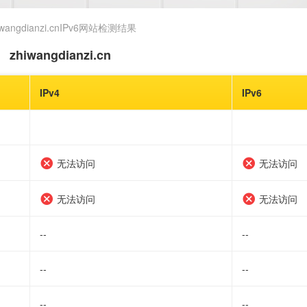
iwangdianzi.cnIPv6网站检测结果
果
zhiwangdianzi.cn
IPv4
IPv6
无法访问
无法访问
无法访问
无法访问
--
--
--
--
--
--