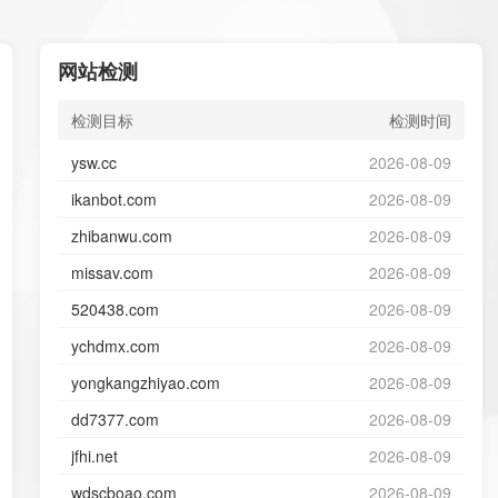
网站检测
检测目标
检测时间
ysw.cc
2026-08-09
ikanbot.com
2026-08-09
zhibanwu.com
2026-08-09
missav.com
2026-08-09
520438.com
2026-08-09
ychdmx.com
2026-08-09
yongkangzhiyao.com
2026-08-09
dd7377.com
2026-08-09
jfhi.net
2026-08-09
wdscboao.com
2026-08-09