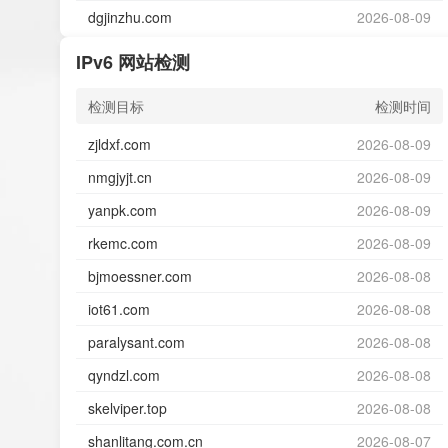
dgjinzhu.com
2026-08-09
IPv6 网站检测
检测目标
检测时间
zjldxf.com
2026-08-09
nmgjyjt.cn
2026-08-09
yanpk.com
2026-08-09
rkemc.com
2026-08-09
bjmoessner.com
2026-08-08
iot61.com
2026-08-08
paralysant.com
2026-08-08
qyndzl.com
2026-08-08
skelviper.top
2026-08-08
shanlitang.com.cn
2026-08-07