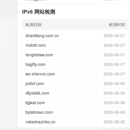
IPv6 网站检测
检测目标
检测时间
shanlitang.com.cn
2026-08-07
mshdr.com
2026-08-07
tenghelaw.com
2026-08-07
bagfty.com
2026-08-07
wx-internor.com
2026-08-07
jxdtxf.com
2026-08-06
dfpx666.com
2026-08-06
bjjwat.com
2026-08-06
bytebravo.com
2026-08-06
natashazinko.cn
2026-08-05