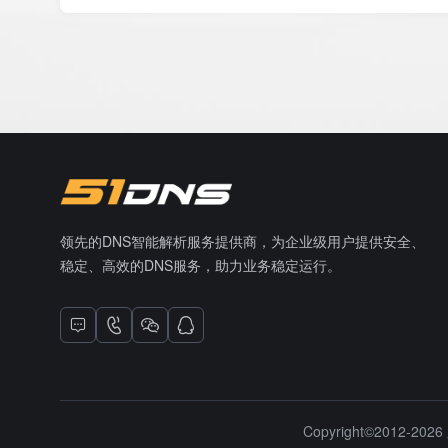
领先的DNS智能解析服务提供商，为企业级用户提供安全、
稳定、高效的DNS服务，助力业务稳定运行。
Copyright©2012