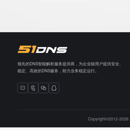
领先的DNS智能解析服务提供商，为企业级用户提供安全、
稳定、高效的DNS服务，助力业务稳定运行。
Copyright©2012