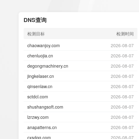
DNS查询
检测目标
检测时间
chaowanjoy.com
2026-08-07
chenluojia.cn
2026-08-07
degongmachinery.cn
2026-08-07
jingkelaser.cn
2026-08-07
qinsenlaw.cn
2026-08-07
sctdcl.com
2026-08-07
shushangsoft.com
2026-08-07
lzrzwy.com
2026-08-07
anapatterns.cn
2026-08-07
cxsdgg.com
2026-08-07