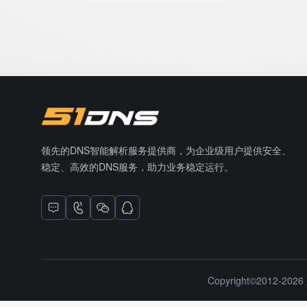
领先的DNS智能解析服务提供商，为企业级用户提供安全、
稳定、高效的DNS服务，助力业务稳定运行。
Copyright©2012