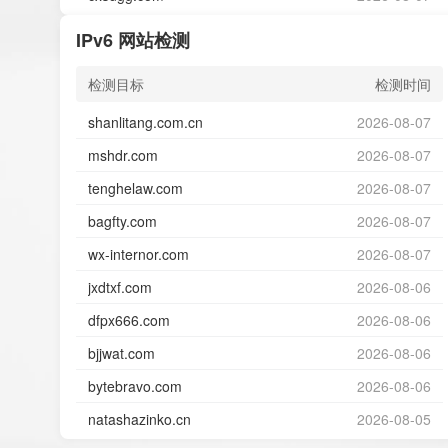
IPv6 网站检测
检测目标
检测时间
shanlitang.com.cn
2026-08-07
mshdr.com
2026-08-07
tenghelaw.com
2026-08-07
bagfty.com
2026-08-07
wx-internor.com
2026-08-07
jxdtxf.com
2026-08-06
dfpx666.com
2026-08-06
bjjwat.com
2026-08-06
bytebravo.com
2026-08-06
natashazinko.cn
2026-08-05