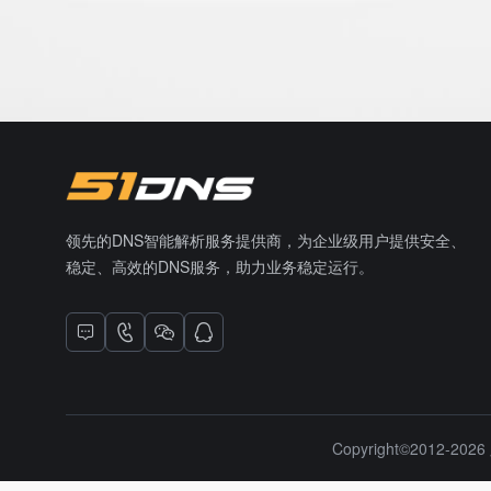
领先的DNS智能解析服务提供商，为企业级用户提供安全、
稳定、高效的DNS服务，助力业务稳定运行。
Copyright©2012