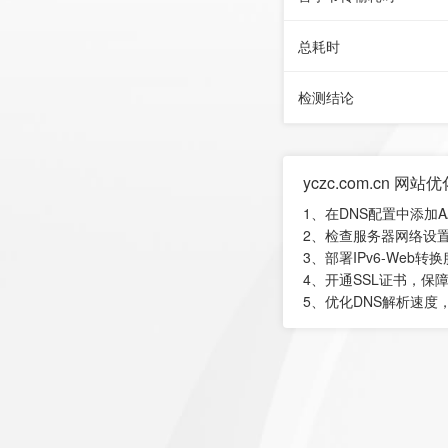
总耗时
检测结论
yczc.com.cn 网
1、在DNS配置中添加A
2、检查服务器网络设置
3、部署IPv6-Web
4、开通SSL证书，保障
5、优化DNS解析速度