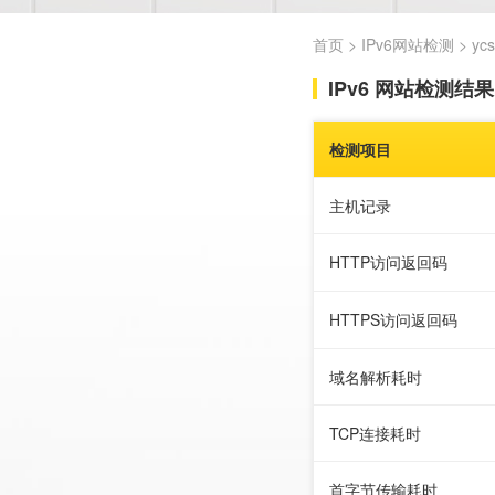
首页
>
IPv6网站检测
> yc
IPv6 网站检测结
检测项目
主机记录
HTTP访问返回码
HTTPS访问返回码
域名解析耗时
TCP连接耗时
首字节传输耗时