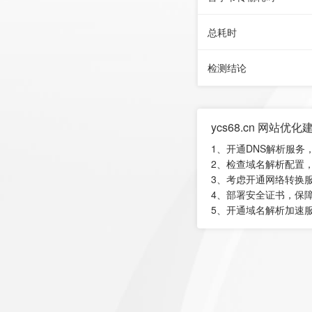
总耗时
检测结论
ycs68.cn 网站优化
1、开通DNS解析服
2、检查域名解析配置
3、考虑开通网络转换
4、部署安全证书，保
5、开通域名解析加速