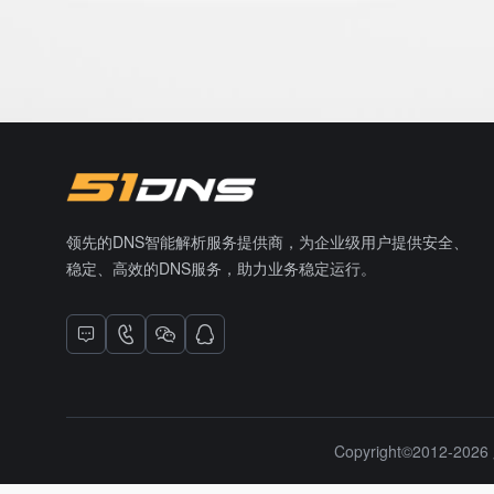
领先的DNS智能解析服务提供商，为企业级用户提供安全、
稳定、高效的DNS服务，助力业务稳定运行。
Copyright©2012