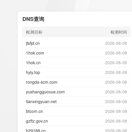
DNS查询
检测目标
检测时间
jlsfjd.cn
2026-08-08
1hok.com
2026-08-08
1hok.cn
2026-08-08
hyiy.top
2026-08-08
rongda-scm.com
2026-08-08
yushangguoxue.com
2026-08-08
tianxingyuan.net
2026-08-08
btcom.cn
2026-08-08
gzftz.gov.cn
2026-08-08
h29188.cn
2026-08-08